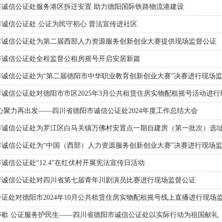
市诚信公证处服务港区拆迁安置 助力德阳国际铁路物流港建设
诚信公证处 公证为民守初心 普法宣传进社区
市诚信公证处为第二届西部人力资源服务创新创业大赛提供现场监督公证
市诚信公证处全程监督公租房摇号开启安居新篇
市诚信公证处为“第二届德阳市中华职业教育创新创业大赛”决赛进行现场
诚信公证处对德阳市市区2025年3月公共租赁住房实物配租摇号活动进行
心聚力再出发——四川省德阳市诚信公证处2024年度工作总结大会
市诚信公证处为罗江区白马关镇万佛村安置点一期自建房（第一批次）选
市诚信公证处为“中国（西部）人力资源服务创新创业大赛”决赛进行现场
诚信公证处“12.4”在红伏村开展宪法宣传日活动
市诚信公证处对四川省第七届青年川剧演员比赛进行现场监督公证
证处对德阳市2024年10月公共租赁住房实物配租摇号线上直播进行现场
停歇 公证服务护民生——四川省德阳市诚信公证处以实际行动为祖国献礼