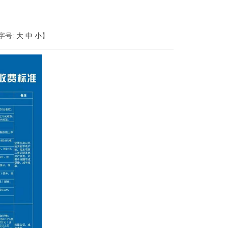
【字号:
大
中
小
】